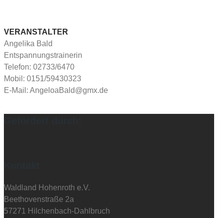
VERANSTALTER
Angelika Bald
Entspannungstrainerin
Telefon: 02733/6470
Mobil: 0151/59430323
E-Mail: AngeloaBald@gmx.de
Gefördert durch:
Kontakt
Waldland Hohenroth e.V.
Beethovenstraße 2a
57271 Hilchenbach-Dahlbruch