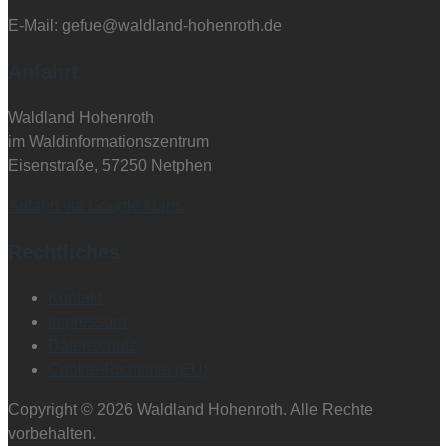
E-Mail: gefue@waldland-hohenroth.de
Anfahrt
Waldland Hohenroth
im Waldinformationszentrum
Eisenstraße, 57250 Netphen
Anfahrt via Google Maps
Rechtliches
Kontakt
Impressum
Datenschutz
Cookie-Richtlinie (EU)
Copyright © 2026 Waldland Hohenroth. Alle Rechte
vorbehalten.