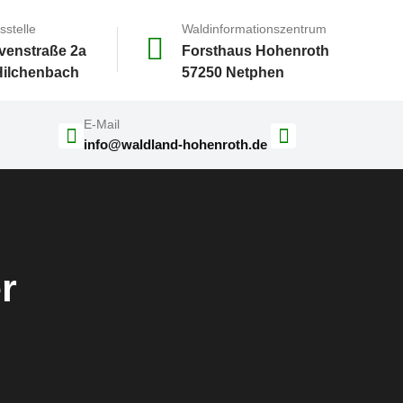
sstelle
Waldinformationszentrum
venstraße 2a
Forsthaus Hohenroth
Hilchenbach
57250 Netphen
E-Mail
info@waldland-hohenroth.de
r