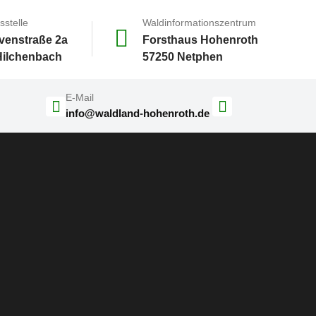
sstelle
Waldinformationszentrum
venstraße 2a
Forsthaus Hohenroth
Hilchenbach
57250 Netphen
E-Mail
info@waldland-hohenroth.de