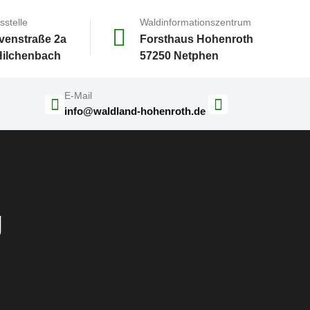
sstelle
Waldinformationszentrum
venstraße 2a
Forsthaus Hohenroth
Hilchenbach
57250 Netphen
E-Mail
info@waldland-hohenroth.de
g